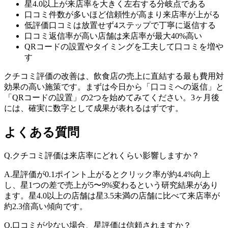
星4.0以上が来店率を大きく左右する分岐点である
口コミ件数が多いほど信頼性が高まり来店率が上がる
低評価口コミは放置せず4ステップで丁寧に返信する
口コミ返信率が高い店舗は来店率が最大40%高い
QRコードの設置やタイミングを工夫して口コミを増や
す
クチコミ評価の改善は、飲食店の売上に直結する最も費用対
効果の高い施策です。まずは今日から「口コミへの返信」と
「QRコードの設置」の2つを始めてみてください。3ヶ月後
には、確実に数字として成果が表れるはずです。
よくある質問
Q.
クチコミ評価は来店率にどれくらい影響しますか？
A.
星評価が0.1ポイント上がるとクリック率が約4.4%向上
し、星1つの差で売上が5〜9%変わるという研究結果があり
ます。星4.0以上の店舗は星3.5未満の店舗に比べて来店率が
約2.3倍高い傾向です。
Q.
口コミが少ない場合、星評価は信頼されますか？