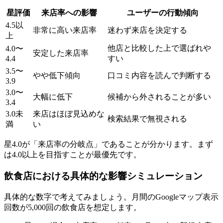
星評価
来店率への影響
ユーザーの行動傾向
4.5以
非常に高い来店率
迷わず来店を決定する
上
他店と比較した上で選ばれや
4.0〜
安定した来店率
4.4
すい
3.5〜
やや低下傾向
口コミ内容を読んで判断する
3.9
3.0〜
大幅に低下
候補から外されることが多い
3.4
3.0未
来店はほぼ見込めな
検索結果で無視される
満
い
星4.0が「来店率の分岐点」であることが分かります。まず
は4.0以上を目指すことが最優先です。
飲食店における具体的な影響シミュレーション
具体的な数字で考えてみましょう。月間のGoogleマップ表示
回数が5,000回の飲食店を想定します。