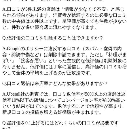
A.
口コミが5件未満の店舗は「情報が少なくて不安」と感じ
られる傾向があります。消費者が信頼するのに必要な口コミ
数の中央値は10件以上です。星評価が高くても件数が少ない
と、件数が多い競合店に流れやすくなります。
Q.
低評価の口コミを削除することはできますか？
A.
Googleのポリシーに違反する口コミ（スパム・虚偽の内
容・誹謗中傷など）は削除申請できます。ただし「料理がま
ずい」「接客が悪い」といった主観的な低評価は削除対象に
なりません。低評価には丁寧に返信し、高評価の口コミを増
やして全体の平均を上げるのが正攻法です。
Q.
口コミ返信は来店率にどんな効果がありますか？
A.
Uberall社の調査では、口コミ返信率が50%以上の店舗は返
信率10%以下の店舗に比べてコンバージョン率が約30%高い
という結果が出ています。返信することで信頼性が高まり、
新規口コミの投稿も増える好循環が生まれます。
Q.
星評価を0.1上げるにはどれくらいの口コミが必要です
か？