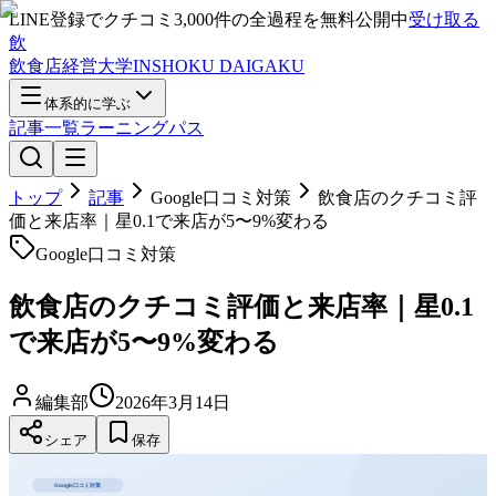
LINE登録で
クチコミ3,000件の全過程
を無料公開中
受け取る
飲
飲食店経営大学
INSHOKU DAIGAKU
体系的に学ぶ
記事一覧
ラーニングパス
トップ
記事
Google口コミ対策
飲食店のクチコミ評
価と来店率｜星0.1で来店が5〜9%変わる
Google口コミ対策
飲食店のクチコミ評価と来店率｜星0.1
で来店が5〜9%変わる
編集部
2026年3月14日
シェア
保存