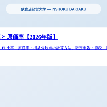
と原価率【2026年版】
ド。FL比率・原価率・損益分岐点の計算方法、確定申告・節税