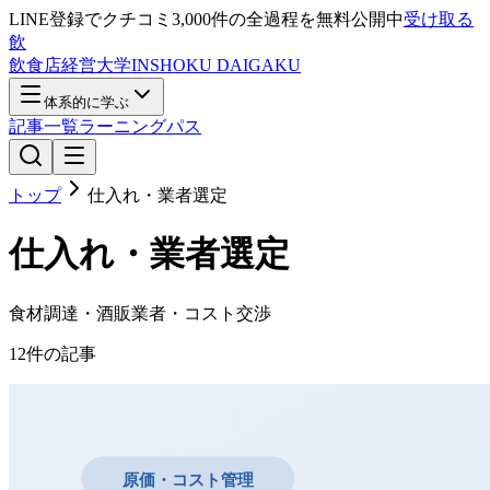
LINE登録で
クチコミ3,000件の全過程
を無料公開中
受け取る
飲
飲食店経営大学
INSHOKU DAIGAKU
体系的に学ぶ
記事一覧
ラーニングパス
トップ
仕入れ・業者選定
仕入れ・業者選定
食材調達・酒販業者・コスト交渉
12
件の記事