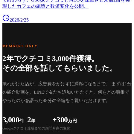
現したカフェの施策と数値変化を公開。
2026/2/25
MEMBERS ONLY
2年でクチコミ3,000件獲得。
その全部を話してもらいました。
潰れかけた店が、広告費をかけずに満席になるまで。 まずは1分
の紹介動画を。LINEで友だち追加いただくと、何をどの順番で
やったのかを語った48分の全編をご覧いただけます。
3,000
2
+300
件
年
万円
Googleクチコミ
達成までの期間
月商の変化