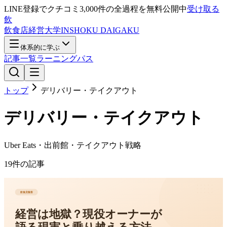
LINE登録で
クチコミ3,000件の全過程
を無料公開中
受け取る
飲
飲食店経営大学
INSHOKU DAIGAKU
体系的に学ぶ
記事一覧
ラーニングパス
トップ
デリバリー・テイクアウト
デリバリー・テイクアウト
Uber Eats・出前館・テイクアウト戦略
19
件の記事