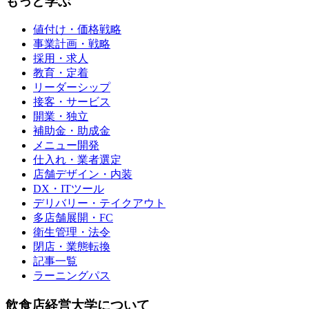
もっと学ぶ
値付け・価格戦略
事業計画・戦略
採用・求人
教育・定着
リーダーシップ
接客・サービス
開業・独立
補助金・助成金
メニュー開発
仕入れ・業者選定
店舗デザイン・内装
DX・ITツール
デリバリー・テイクアウト
多店舗展開・FC
衛生管理・法令
閉店・業態転換
記事一覧
ラーニングパス
飲食店経営大学について