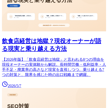
飲食店経営は地獄？現役オーナーが語
る現実と乗り越える方法
【2026年版】「飲食店経営は地獄」と言われる8つの理由を
現役オーナーの実体験から解説。長時間労働・低利益率・人
手不足・廃業率の高さなど現実を直視しつつ、乗り越える7
つの対策と、限界を感じた時の出口戦略まで網羅。
2026/5/7