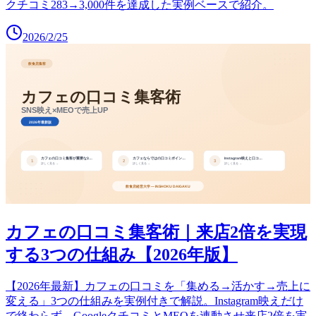
クチコミ283→3,000件を達成した実例ベースで紹介。
2026/2/25
カフェの口コミ集客術｜来店2倍を実現
する3つの仕組み【2026年版】
【2026年最新】カフェの口コミを「集める→活かす→売上に
変える」3つの仕組みを実例付きで解説。Instagram映えだけ
で終わらず、GoogleクチコミとMEOを連動させ来店2倍を実