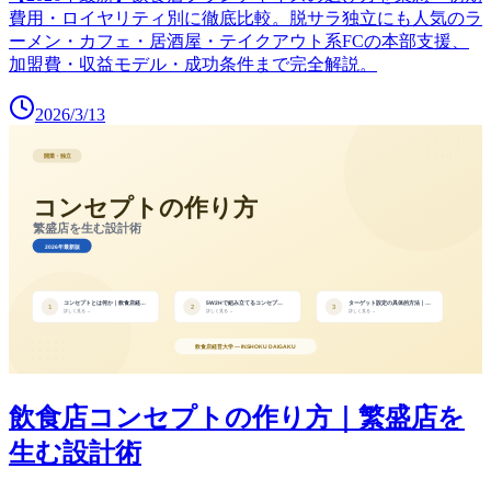
費用・ロイヤリティ別に徹底比較。脱サラ独立にも人気のラ
ーメン・カフェ・居酒屋・テイクアウト系FCの本部支援、
加盟費・収益モデル・成功条件まで完全解説。
2026/3/13
飲食店コンセプトの作り方｜繁盛店を
生む設計術