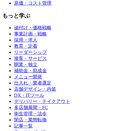
原価・コスト管理
もっと学ぶ
値付け・価格戦略
事業計画・戦略
採用・求人
教育・定着
リーダーシップ
接客・サービス
開業・独立
補助金・助成金
メニュー開発
仕入れ・業者選定
店舗デザイン・内装
DX・ITツール
デリバリー・テイクアウト
多店舗展開・FC
衛生管理・法令
閉店・業態転換
記事一覧