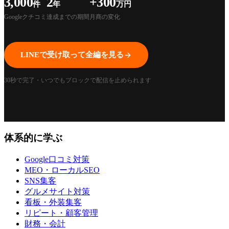
3,000
2
+300
件
年
万円
Googleクチコミ
達成までの期間
月商の変化
LINEで受け取って全編を見る
1:01
30秒で完了・いつでもブロックで配信を止められます
体系的に学ぶ
Google口コミ対策
MEO・ローカルSEO
SNS集客
グルメサイト対策
看板・外装集客
リピート・顧客管理
財務・会計