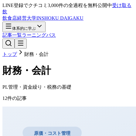
LINE登録で
クチコミ3,000件の全過程
を無料公開中
受け取る
飲
飲食店経営大学
INSHOKU DAIGAKU
体系的に学ぶ
記事一覧
ラーニングパス
トップ
財務・会計
財務・会計
PL管理・資金繰り・税務の基礎
12
件の記事