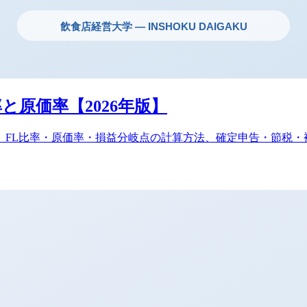
と原価率【2026年版】
ド。FL比率・原価率・損益分岐点の計算方法、確定申告・節税