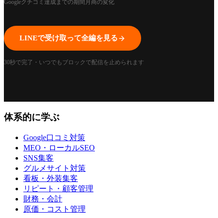
Googleクチコミ
達成までの期間
月商の変化
LINEで受け取って全編を見る
1:01
30秒で完了・いつでもブロックで配信を止められます
体系的に学ぶ
Google口コミ対策
MEO・ローカルSEO
SNS集客
グルメサイト対策
看板・外装集客
リピート・顧客管理
財務・会計
原価・コスト管理