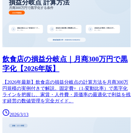
飲食店の損益分岐点｜月商300万円で黒
字化【2026年版】
【2026年最新】飲食店の損益分岐点の計算方法を月商300万
円規模の実例付きで解説。固定費÷（1-変動比率）で黒字化
ラインを把握し、家賃・人件費・原価率の最適化で利益を残
す経営の数値管理を完全ガイド。
2026/3/13