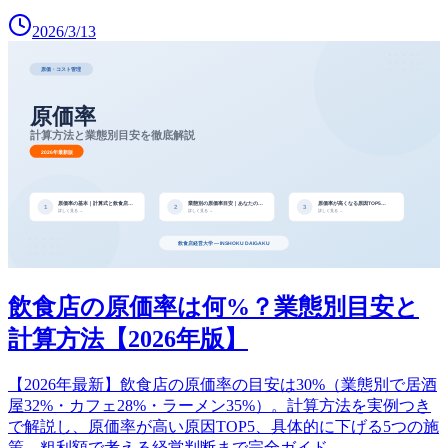
2026/3/13
飲食店の原価率は何%？業態別目安と
計算方法【2026年版】
【2026年最新】飲食店の原価率の目安は30%（業態別で居酒
屋32%・カフェ28%・ラーメン35%）。計算方法を実例つき
で解説し、原価率が高い原因TOP5、具体的に下げる5つの施
策、粗利額で考える経営判断まで完全ガイド。