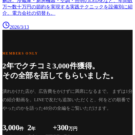
解説。冷蔵庫・厨房機器・空調・照明のLED化など、年間数
万〜数十万円の節約を実現する実践テクニックを設備別に紹
介。電力会社の切替も。
2026/3/13
MEMBERS ONLY
2年でクチコミ3,000件獲得。
その全部を話してもらいました。
潰れかけた店が、広告費をかけずに満席になるまで。 まずは1分
の紹介動画を。LINEで友だち追加いただくと、何をどの順番で
やったのかを語った48分の全編をご覧いただけます。
3,000
2
+300
件
年
万円