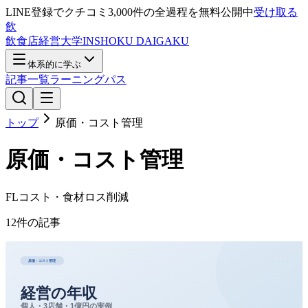
LINE登録で
クチコミ3,000件の全過程
を無料公開中
受け取る
飲
飲食店経営大学
INSHOKU DAIGAKU
体系的に学ぶ
記事一覧
ラーニングパス
トップ
原価・コスト管理
原価・コスト管理
FLコスト・食材ロス削減
12
件の記事