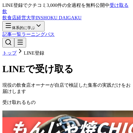
LINE登録で
クチコミ3,000件の全過程
を無料公開中
受け取る
飲
飲食店経営大学
INSHOKU DAIGAKU
体系的に学ぶ
記事一覧
ラーニングパス
トップ
LINE登録
LINEで受け取る
現役の飲食店オーナーが自店で検証した集客の実践だけをお
届けします
受け取れるもの