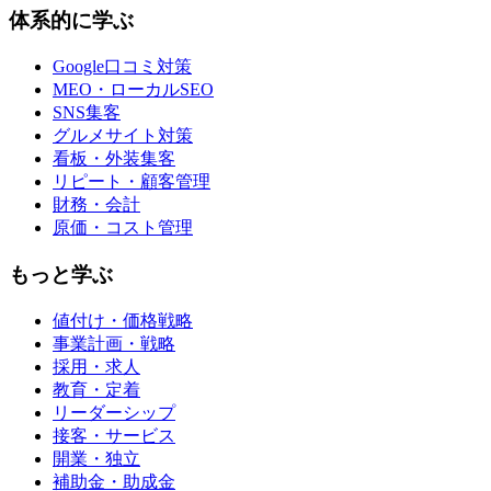
体系的に学ぶ
Google口コミ対策
MEO・ローカルSEO
SNS集客
グルメサイト対策
看板・外装集客
リピート・顧客管理
財務・会計
原価・コスト管理
もっと学ぶ
値付け・価格戦略
事業計画・戦略
採用・求人
教育・定着
リーダーシップ
接客・サービス
開業・独立
補助金・助成金