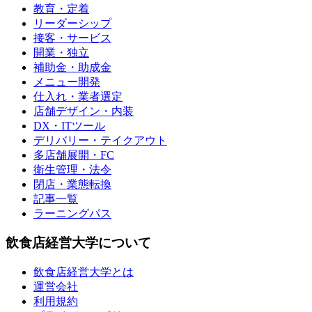
教育・定着
リーダーシップ
接客・サービス
開業・独立
補助金・助成金
メニュー開発
仕入れ・業者選定
店舗デザイン・内装
DX・ITツール
デリバリー・テイクアウト
多店舗展開・FC
衛生管理・法令
閉店・業態転換
記事一覧
ラーニングパス
飲食店経営大学について
飲食店経営大学とは
運営会社
利用規約