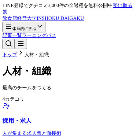
LINE登録で
クチコミ3,000件の全過程
を無料公開中
受け取る
飲
飲食店経営大学
INSHOKU DAIGAKU
体系的に学ぶ
記事一覧
ラーニングパス
トップ
人材・組織
人材・組織
最高のチームをつくる
4
カテゴリ
採用・求人
人が集まる求人票と面接術