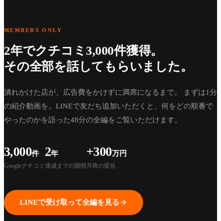
MEMBERS ONLY
2年でクチコミ3,000件獲得。
その全部を話してもらいました。
潰れかけた店が、広告費をかけずに満席になるまで。 まずは1分
の紹介動画を。LINEで友だち追加いただくと、何をどの順番で
やったのかを語った48分の全編をご覧いただけます。
3,000
2
+300
件
年
万円
Googleクチコミ
達成までの期間
月商の変化
LINEで受け取って全編を見る
1:01