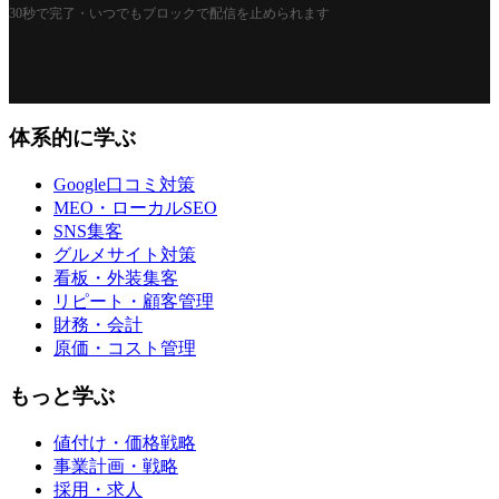
30秒で完了・いつでもブロックで配信を止められます
体系的に学ぶ
Google口コミ対策
MEO・ローカルSEO
SNS集客
グルメサイト対策
看板・外装集客
リピート・顧客管理
財務・会計
原価・コスト管理
もっと学ぶ
値付け・価格戦略
事業計画・戦略
採用・求人