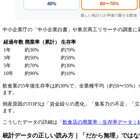
中小企業庁の「中小企業白書」や東京商工リサーチの調査に
経過年数
廃業率（累計）
生存率
1年
約30%
約70%
3年
約50%
約50%
5年
約70%
約30%
10年
約90%
約10%
飲食業の5年後生存率は約30%で、全業種平均（約50〜5
ます。
倒産原因のTOP3は「資金繰りの悪化」「集客力の不足」「
ます。
こうしたデータの詳細は「
飲食店の廃業率・生存率データ｜
統計データの正しい読み方｜「だから無理」ではな