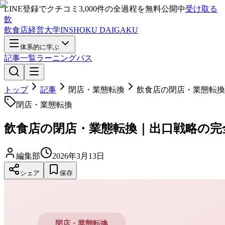
LINE登録で
クチコミ3,000件の全過程
を無料公開中
受け取る
飲
飲食店経営大学
INSHOKU DAIGAKU
体系的に学ぶ
記事一覧
ラーニングパス
トップ
記事
閉店・業態転換
飲食店の閉店・業態転換
閉店・業態転換
飲食店の閉店・業態転換｜出口戦略の完
編集部
2026年3月13日
シェア
保存