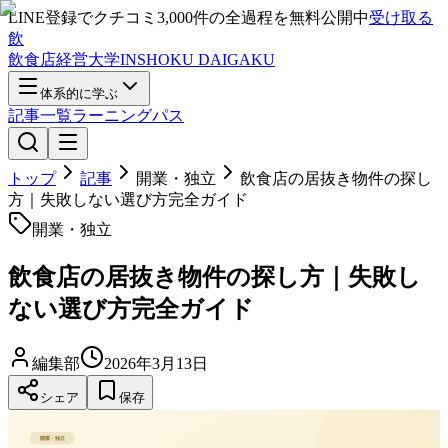
LINE登録で
クチコミ3,000件の全過程
を無料公開中
受け取る
飲
飲食店経営大学
INSHOKU DAIGAKU
体系的に学ぶ
記事一覧
ラーニングパス
トップ
記事
開業・独立
飲食店の居抜き物件の探し
方｜失敗しない選び方完全ガイド
開業・独立
飲食店の居抜き物件の探し方｜失敗し
ない選び方完全ガイド
編集部
2026年3月13日
シェア
保存