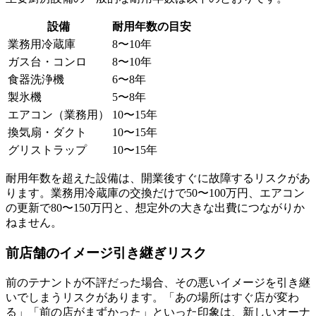
設備
耐用年数の目安
業務用冷蔵庫
8〜10年
ガス台・コンロ
8〜10年
食器洗浄機
6〜8年
製氷機
5〜8年
エアコン（業務用）
10〜15年
換気扇・ダクト
10〜15年
グリストラップ
10〜15年
耐用年数を超えた設備は、開業後すぐに故障するリスクがあ
ります。業務用冷蔵庫の交換だけで50〜100万円、エアコン
の更新で80〜150万円と、想定外の大きな出費につながりか
ねません。
前店舗のイメージ引き継ぎリスク
前のテナントが不評だった場合、その悪いイメージを引き継
いでしまうリスクがあります。「あの場所はすぐ店が変わ
る」「前の店がまずかった」といった印象は、新しいオーナ