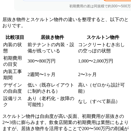
居抜き物件とスケルトン物件の違いを整理すると、以下のと
おりです。
比較項目
居抜き物件
スケルトン物件
内装の状
前テナントの内装・設
コンクリートむき出し
態
備が残っている
の空っぽの状態
初期費用
300〜800万円
1,000〜2,000万円
の目安
内装工事
2週間〜1ヶ月
2〜3ヶ月
期間
デザイン
低い（既存レイアウト
高い（ゼロから設計可
の自由度
に制約される）
能）
設備リス
あり（老朽化・故障の
なし（すべて新品）
ク
可能性）
スケルトン物件は自由度が高い反面、初期費用が居抜きの
2〜3倍に膨らみます。飲食店開業の初期費用は業態にもより
ますが、居抜き物件を活用することで200〜500万円の削減が