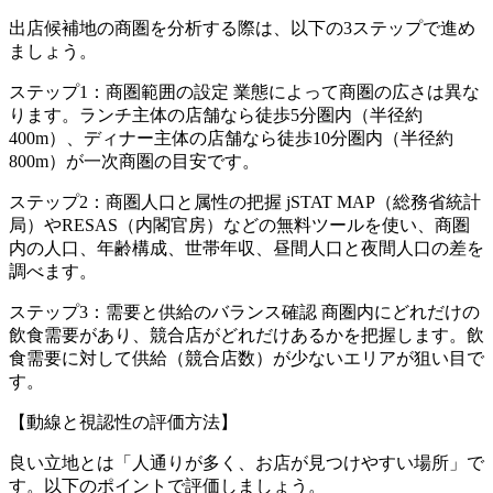
出店候補地の商圏を分析する際は、以下の3ステップで進め
ましょう。
ステップ1：商圏範囲の設定 業態によって商圏の広さは異な
ります。ランチ主体の店舗なら徒歩5分圏内（半径約
400m）、ディナー主体の店舗なら徒歩10分圏内（半径約
800m）が一次商圏の目安です。
ステップ2：商圏人口と属性の把握 jSTAT MAP（総務省統計
局）やRESAS（内閣官房）などの無料ツールを使い、商圏
内の人口、年齢構成、世帯年収、昼間人口と夜間人口の差を
調べます。
ステップ3：需要と供給のバランス確認 商圏内にどれだけの
飲食需要があり、競合店がどれだけあるかを把握します。飲
食需要に対して供給（競合店数）が少ないエリアが狙い目で
す。
【動線と視認性の評価方法】
良い立地とは「人通りが多く、お店が見つけやすい場所」で
す。以下のポイントで評価しましょう。