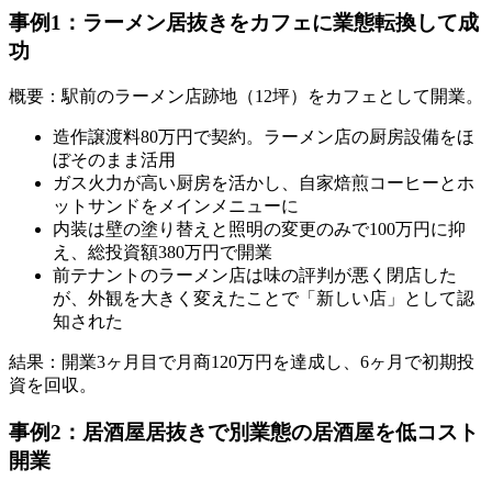
事例1：ラーメン居抜きをカフェに業態転換して成
功
概要：駅前のラーメン店跡地（12坪）をカフェとして開業。
造作譲渡料80万円で契約。ラーメン店の厨房設備をほ
ぼそのまま活用
ガス火力が高い厨房を活かし、自家焙煎コーヒーとホ
ットサンドをメインメニューに
内装は壁の塗り替えと照明の変更のみで100万円に抑
え、総投資額380万円で開業
前テナントのラーメン店は味の評判が悪く閉店した
が、外観を大きく変えたことで「新しい店」として認
知された
結果：開業3ヶ月目で月商120万円を達成し、6ヶ月で初期投
資を回収。
事例2：居酒屋居抜きで別業態の居酒屋を低コスト
開業