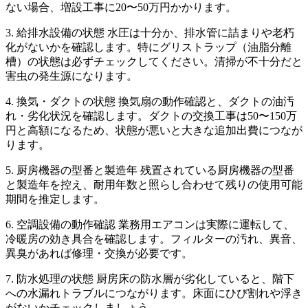
ない場合、増設工事に20〜50万円かかります。
3. 給排水設備の状態 水圧は十分か、排水管に詰まりや老朽
化がないかを確認します。特にグリストラップ（油脂分離
槽）の状態は必ずチェックしてください。清掃が不十分だと
害虫の発生源になります。
4. 換気・ダクトの状態 換気扇の動作確認と、ダクトの油汚
れ・劣化状況を確認します。ダクトの交換工事は50〜150万
円と高額になるため、状態が悪いと大きな追加出費につなが
ります。
5. 厨房機器の型番と製造年 残置されている厨房機器の型番
と製造年を控え、耐用年数と照らし合わせて残りの使用可能
期間を推定します。
6. 空調設備の動作確認 業務用エアコンは実際に運転して、
冷暖房の効き具合を確認します。フィルターの汚れ、異音、
異臭があれば修理・交換が必要です。
7. 防水処理の状態 厨房床の防水層が劣化していると、階下
への水漏れトラブルにつながります。床面にひび割れや浮き
がないかチェックしましょう。