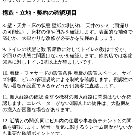
構造・立地・契約の確認項目
8. 壁・天井・床の状態 壁紙の剥がれ、天井のシミ（雨漏り
の可能性）、床材の傷や凹みを確認します。表面的な補修で
済むか、大掛かりな改修が必要かを見極めましょう。
9. トイレの状態と数 客席数に対してトイレの数は十分か、
水回りの状態に問題はないかを確認します。飲食店では客席
30席に対しトイレ2基以上が望ましいです。
10. 看板・ファサードの設置条件 看板の設置スペース、サイ
ズ制限、ビルの管理規約による制約を確認します。視認性の
高い看板が設置できるかどうかは集客に直結します。
11. 搬入経路の確認 食材や機材の搬入経路に問題はないか確
認します。エレベーターがない2階以上の物件は、大型機材
の搬入が困難な場合があります。
12. 近隣との関係 同じビル内の住居や事務所テナントとの関
係を確認します。騒音・臭気に関するクレーム履歴がないか
も重要な確認ポイントです。