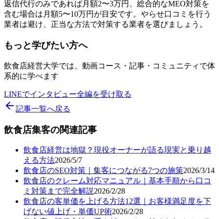
返信代行のみであれば月額2〜3万円、総合的なMEO対策を
含む場合は月額5〜10万円が目安です。やらせ口コミを行う
業者は避け、正当な方法で対策する業者を選びましょう。
もっと学びたい方へ
飲食店経営大学では、動画コース・記事・コミュニティで体
系的に学べます
LINEでインタビュー全編を受け取る
記事一覧へ戻る
飲食店集客
の関連記事
飲食店経営は地獄？現役オーナーが語る現実と乗り越
える方法
2026/5/7
飲食店のSEO対策｜集客につながる7つの施策
2026/3/14
飲食店のクレーム対応マニュアル｜基本手順から口コ
ミ対策まで完全解説
2026/2/28
飲食店の客単価を上げる方法12選｜お客様満足度を下
げない値上げ・単価UP術
2026/2/28