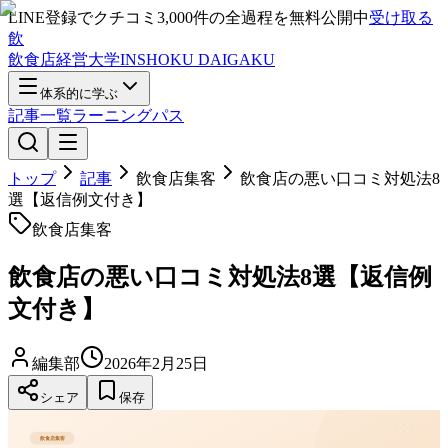
LINE登録で
クチコミ3,000件の全過程
を無料公開中
受け取る
飲
飲食店経営大学
INSHOKU DAIGAKU
体系的に学ぶ
記事一覧
ラーニングパス
トップ
記事
飲食店集客
飲食店の悪い口コミ対処法8
選【返信例文付き】
飲食店集客
飲食店の悪い口コミ対処法8選【返信例
文付き】
編集部
2026年2月25日
シェア
保存