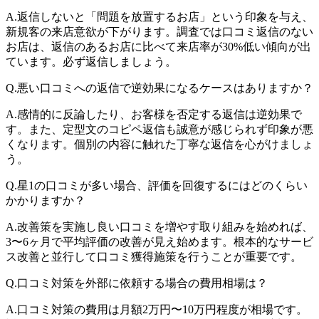
A.
返信しないと「問題を放置するお店」という印象を与え、
新規客の来店意欲が下がります。調査では口コミ返信のない
お店は、返信のあるお店に比べて来店率が30%低い傾向が出
ています。必ず返信しましょう。
Q.
悪い口コミへの返信で逆効果になるケースはありますか？
A.
感情的に反論したり、お客様を否定する返信は逆効果で
す。また、定型文のコピペ返信も誠意が感じられず印象が悪
くなります。個別の内容に触れた丁寧な返信を心がけましょ
う。
Q.
星1の口コミが多い場合、評価を回復するにはどのくらい
かかりますか？
A.
改善策を実施し良い口コミを増やす取り組みを始めれば、
3〜6ヶ月で平均評価の改善が見え始めます。根本的なサービ
ス改善と並行して口コミ獲得施策を行うことが重要です。
Q.
口コミ対策を外部に依頼する場合の費用相場は？
A.
口コミ対策の費用は月額2万円〜10万円程度が相場です。